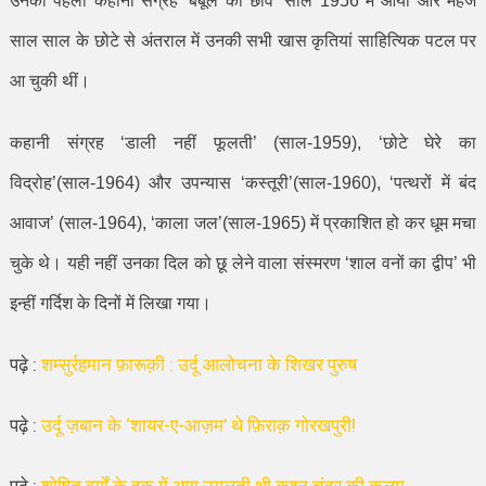
उनका पहला कहानी संग्रह
‘
बबूल की छांव
’
साल
1956
में आया और महज
साल साल के छोटे से अंतराल में उनकी सभी खास कृतियां साहित्यिक पटल पर
आ चुकी थीं।
कहानी संग्रह
‘
डाली नहीं फूलती
’ (
साल-
1959), ‘
छोटे घेरे का
विद्रोह
’(
साल-
1964)
और उपन्यास
‘
कस्तूरी
’(
साल-
1960), ‘
पत्थरों में बंद
आवाज
’
(
साल-
1964), ‘
काला जल
’(
साल-
1965)
में प्रकाशित हो कर धूम मचा
चुके थे। यही नहीं उनका दिल को छू लेने वाला संस्मरण
‘
शाल वनों का द्वीप
’
भी
इन्हीं गर्दिश के दिनों में लिखा गया।
पढ़े :
शम्‍सुर्रहमान फ़ारूक़ी : उर्दू आलोचना के शिखर पुरुष
पढ़े :
उर्दू ज़बान के ‘शायर-ए-आज़म’ थे फ़िराक़ गोरखपुरी!
पढ़े :
शोषित वर्गों के हक में आग उगलती थी कृश्न चंदर की कलम