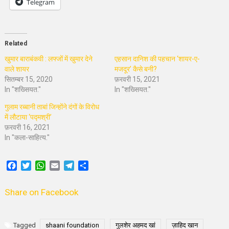
Telegram
Related
खुमार बाराबंकवी : लफ्जों में खुमार देने
एहसान दानिश की पहचान ‘शायर-ए-
वाले शायर
मजदूर’ कैसे बनी?
सितम्बर 15, 2020
फ़रवरी 15, 2021
In "शख्सियत."
In "शख्सियत."
गुलाम रब्बानी ताबां जिन्होंने दंगों के विरोध
में लौटाया ‘पद्मश्री’
फ़रवरी 16, 2021
In "कला-साहित्य."
Facebook
Twitter
WhatsApp
Email
Telegram
Share
Share on Facebook
Tagged
shaani foundation
गुलशेर अहमद खां
ज़ाहिद खान