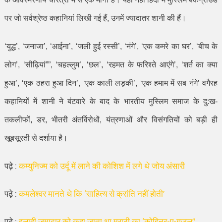
पर जो सर्वश्रेष्ठ कहानियां लिखी गई हैं
,
उनमें ज्यादातर शानी की हैं।
‘
युद्ध
’, ‘
जनाजा
’, ‘
आईना
’, ‘
जली हुई रस्सी
’, ‘
नंगे
’, ‘
एक कमरे का घर
’, ‘
बीच के
लोग
’, ‘
सीढ़ियां
””, ‘
चहल्लुम
’, ‘
छल
’, ‘
रहमत के फरिश्ते आएंगे
’, ‘
शर्त का क्या
हुआ
’, ‘
एक ठहरा हुआ दिन
’, ‘
एक काली लड़की
’, ‘
एक हमाम में सब नंगे
’
वगैरह
कहानियों में शानी ने बंटवारे के बाद के भारतीय मुस्लिम समाज के दु:ख-
तकलीफों
,
डर
,
भीतरी अंतर्विरोधों
,
यंत्रणाओं और विसंगतियों को बड़ी ही
खूबसूरती से दर्शाया है।
पढ़े :
कम्युनिज्म को उर्दू में लाने की कोशिश में लगे थे जोय अंसारी
पढ़े :
कमलेश्वर मानते थे कि ‘साहित्य से क्रांति नहीं होती’
पढ़े :
इलाही जमादार को कहा जाता था मराठी का ‘कोहिनूर-ए-ग़ज़ल’
’