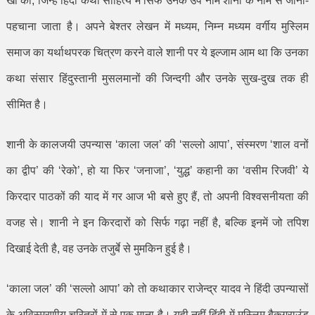
खां की
,
जिन्हें हिंदी कथा साहित्य में सिर्फ उनके उप नाम शानी के नाम से जाना-
पहचाना जाता है। अपने बेश्तर लेखन में मध्यम
,
निम्न मध्यम वर्गीय मुस्लिम
समाज का यर्थाथपरक चित्रण करने वाले शानी पर ये इल्जाम आम था कि उनका
कथा संसार हिंदुस्तानी मुसलमानों की जिन्दगी और उनके सुख-दुख तक ही
सीमित है।
शानी के कालजयी उपन्यास
‘
काला जल
’
की
‘
सल्लो आपा
’,
संस्मरण
‘
शाल वनों
का द्वीप
’
की
‘
रेको
’,
हो या फिर
‘
जनाजा
’, ‘
युद्ध
’
कहानी का
‘
वसीम रिजवी
’
ये
किरदार पाठकों की याद में गर आज भी बसे हुए हैं
,
तो अपनी विश्वसनीयता की
वजह से। शानी ने इन किरदारों को सिर्फ गढ़ा नहीं है
,
बल्कि इनमें जो तपिश
दिखाई देती है
,
वह उनके तजुर्बे से मुमकिन हुई है।
‘
काला जल
’
की
‘
सल्लो आपा
’
को तो कथाकार राजेन्द्र यादव ने हिंदी उपन्यासों
के अविस्मरणीय चरित्रों में से एक माना है। यही नहीं हिंदी में मुस्लिम बैकग्राउंड