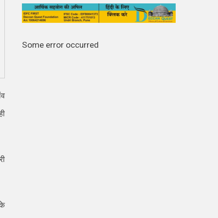
Some error occurred
ंव
ही
री
के