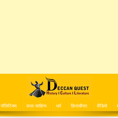
पॉलिटिक्स.
कला-साहित्य.
धर्म.
क़िताबीयत.
वीडियो.