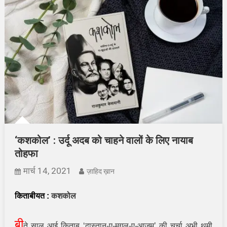
‘कशकोल’ : उर्दू अदब को चाहने वालों के लिए नायाब
तोहफा
मार्च 14, 2021
ज़ाहिद ख़ान
किताबीयत
:
कशकोल
बी
ते साल आई किताब
‘
दास्तान-ए-मुग़ल-ए-आज़म
’
की चर्चा अभी थमी