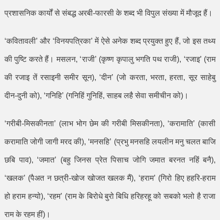
प्रशासनिक कार्यों से संबद्ध अरबी-फारसी के शब्द भी विपुल संख्या में मौजूद हैं।
‘
कवितावली
’
और
‘
विनयपत्रिका
’
में ऐसे अनेक शब्द प्रयुक्त हुए हैं
,
जो इस तथ्य
की पुष्टि करते हैं। मसलन
, ‘
राजी
’ (
कृष्ण कृपालु भगति पथ राजी)
, ‘
रजाइ
’ (
राम
की रजाइ तें रसाइनी समीर सून)
, ‘
दीन
’ (
जो करता
,
भरता
,
हरता
,
सूर साहेबु
दीन-दुनी को)
, ‘
गनिहि
’ (
गनिहिं गुनिहिं
,
साहब लहै सेवा समीचीन को)।
‘
गरीबी-मिसकीनता
’ (
लाभ भोग छेम की गरीबी मिसकीनता)
, ‘
करामाति
’ (
कासी
करामाति जोगी जागी मरद की)
, ‘
मनसहि
’ (
प्रभु मनसहि लयलीन मनु चलत बाजि
छबि पाव)
, ‘
जमात
’ (
बहु जिनस प्रेत पिसाच जोगि जमात बरनत नहिं बनै)
,
‘
खलक
’ (
पैअत न छत्री-खोज खोजत खलक मैं)
, ‘
हराम
’ (
गिरो हिए हहरि-हराम
हो हराम हन्यो)
, ‘
रहम
’ (
राम के बिरोधे बुरो बिधि हरिहरहू को सबको भलो है राजा
राम के रहम हीं)।