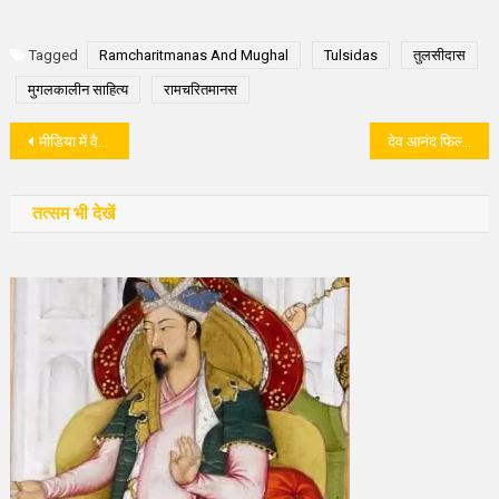
Tagged
Ramcharitmanas And Mughal
Tulsidas
तुलसीदास
मुगलकालीन साहित्य
रामचरितमानस
पोस्ट
मीडिया में वैकल्पिक कारोबारी मॉडल क्यों जरुरी हैं?
देव आनंद फिल्म इंडस्ट्री के ‘रूमानियत का बादशाह’
नेविगेशन
तत्सम भी देखें