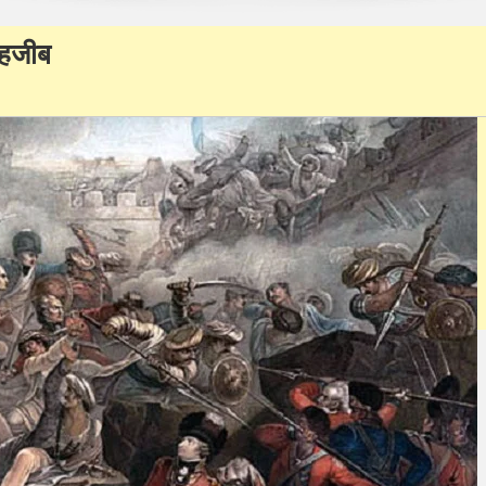
तहजीब