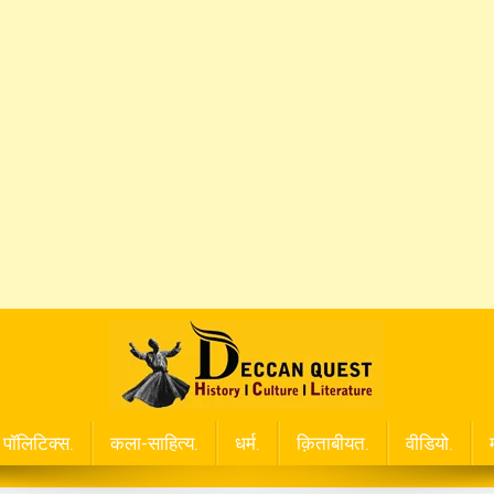
पॉलिटिक्स.
कला-साहित्य.
धर्म.
क़िताबीयत.
वीडियो.