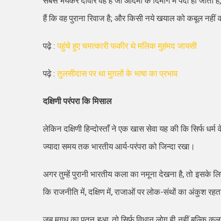
सबसे भयंकर दीवार वह है जो आदमी के दिमाग में पैदा हो जाती ह
हैं कि वह पुराना रिवाज है; और किसी नये खयाल को कबूल नहीं क
पढ़े :
पहुंचे हुए चमत्कारी फकीर थे मलिक मुहंमद जायसी
पढ़े :
तुलसीदास पर था मुग़लों के भाषा का प्रभाव
दक्षिणी परंपरा कि मिसाल
लेकिन दक्षिणी हिन्दोस्ताँ ने एक खास सेवा यह की कि सिर्फ धर्
ज्यादा समय तक भारतीय आर्य-परंपरा को जिन्दा रखा।
अगर तुम्हें पुरानी भारतीय कला का नमूना देखना है, तो इसके लिए 
कि राजनीति में, दक्षिण में, राजाओं पर लोक-संथों का अंकुश रह
जब मगध का पतन हुआ, तो सिर्फ विधान लोग ही नहीं बल्कि कलाका