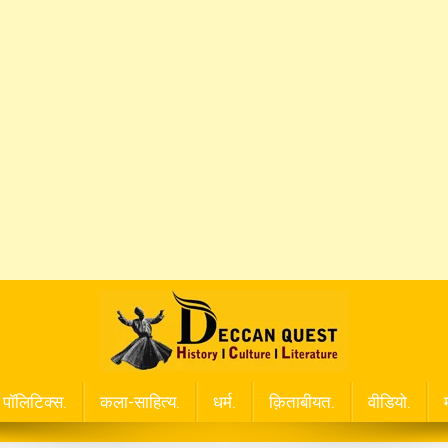
पॉलिटिक्स.
कला-साहित्य.
धर्म.
क़िताबीयत.
वीडियो.