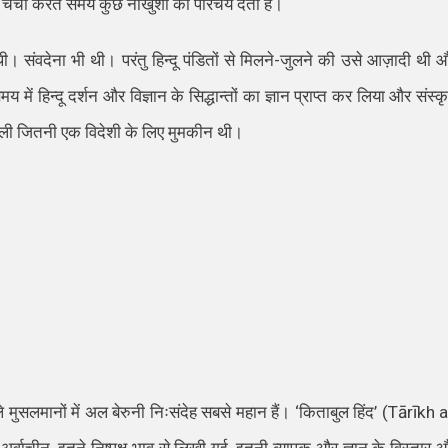
 चर्चा करते समय कुछ
नाखुशी
का परिचय देता है।
 थी।
संवदेना
भी थी
। परंतु हिन्दू पंडितों से मिलने-जुलने की उसे आज़ादी थी 
य में हिन्दू दर्शन और विज्ञान के सिद्धान्तों का ज्ञान प्राप्त कर लिया और संस्क
र ली जितनी एक विदेशी के लिए मुमकीन थी।
े मुसलमानों में अल बेरुनी निःसंदेह सबसे
महान
हैं।
‘
किताबुल हिंद
’
(
Tārīkh a