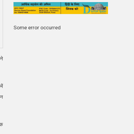
Some error occurred
ने
ें
ान
िक