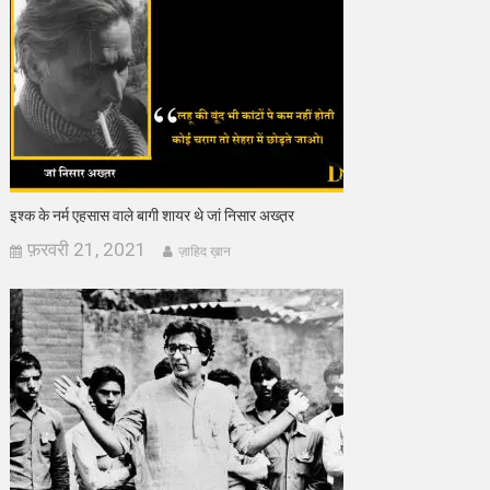
इश्क के नर्म एहसास वाले बागी शायर थे जां निसार अख्त़र
फ़रवरी 21, 2021
ज़ाहिद ख़ान