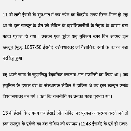
11
वी शती
ई
सवीं
के
शुरुआत
में जब स्पेन का कें
द्री
य राज्य छिन्न-भिन्न हो रहा
था तो इब्न खल्दून के वंश को सेविल के क्रां
ति
कारीयों के नेतृत्व के कारण बडा
महत्व प्राप्त हो गया। उसका एक पूर्वज अबू मुस्लिम उमर बिन अहमद इब्न
खल्दू
न (मृत्यू
1057-58
ईसवी) दर्शनशास्त्र एवं वैज्ञानिक रुची के कारण बडा
प्रसि
द्ध
हुआ।
वह अपने समय के सुप्रसि
द्ध
वैज्ञानिक मसलमा अल मजरिती का शिष्य था। जब
ट्युनिस के हफस वंश के संस्थापक सेविल में हाकिम थे तब इब्न खल्दून उनके
विश्वासपात्र बन गये। वहां कि राज
नीति
पर उनका गहरा प्रभाव था।
13
वीं
ई
सवीं
के लगभग जब ईसाई लोग सेविल पर प्रबल आक्रमण करने लगे तो
इब्ने खल्दून के पूर्वजों का वंश सेविल की पराजय (
1248
ईसवी) के पूर्व ही उत्तर-