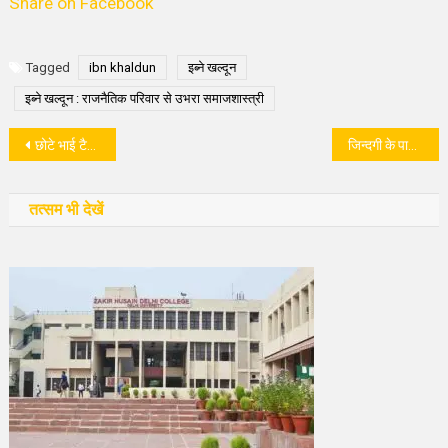
Share on Facebook
Tagged
ibn khaldun
इब्ने खल्दून
इब्ने खल्दून : राजनैतिक परिवार से उभरा समाजशास्त्री
पोस्ट
छोटे भाई टैगोर की मुख़रता से स्वर्णकुमारी रही उपेक्षित लेखिका
जिन्दगी के पाठशाला ने बनाया अन्नाभाऊ को ‘लोकशाहीर’
नेविगेशन
तत्सम भी देखें