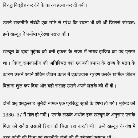
विरु
द्ध
विद्रोह कर देने के कारण हत्या कर दी गयी।
उसने राज
नीति
सं
बंधी
एक छोटे-से ग्रंथ कि रचना भी की थी जिससे सं
भ
वतः
इब्ने खल्दून ने पर्याप्त प्रेरणा प्राप्त की।
खल्दून के दादा मुहं
म
द को बनी हफस के राज्य में नायब हाजिब का पद प्राप्त
था। किन्तु समकाली
न की अनिश्चित दशा एवं बनी हफस के राज्य के पतन के
कारण उसनें अपने अं
ति
म जीवन काल में एकां
त
वास ग्रहण करके धार्मिक जीवन
बिताना
शुरू
कर दिया और यही
सलाह
उसने अपने
लडके
को भी दी
।
दोनों अबू अब्दुल्लाह जुनैदी नामक एक प्रसि
द्ध
सूफी के शिष्य हो गये। मुहं
म
द की
1336
–
37
में मौ
त
हो गयी। उसके
लडके
अर्थात इब्न खल्दून के अनुसार उसके
पिता को सर्वदा उसकी शिक्षा की चिं
ता
रहा करती थी। इब्ने खल्दून के वंश में
उच्च कोटी की शिक्षा एवं राज
नीति
दोनों की ही परंपराएं वर्तमान थी।