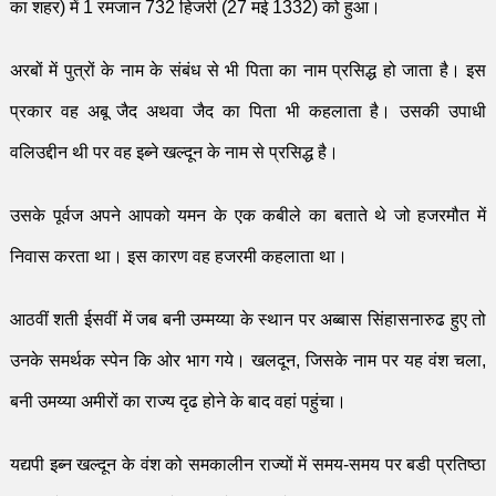
का शहर) में
1
रमजान
732
हि
जरी
(
27
मई
1332)
को हुआ।
अरबों में पुत्रों के नाम के सं
बंध
से भी पिता का नाम प्रसि
द्ध
हो जाता है। इस
प्रकार वह अबू जैद अथवा जैद का पिता भी कहलाता है। उसकी उपाधी
वलिउद्दीन थी
पर
वह इब्ने खल्दून के नाम से प्रसि
द्ध
है।
उसके पूर्वज अपने आपको यमन के एक कबीले का बताते थे जो हजरमौत में
निवास करता था। इस कारण वह हजरमी कहलाता था।
आठ
वीं शती
ई
सवीं
में जब बनी उम्मय्या के स्थान पर अब्बास सिंहासनारुढ हुए तो
उनके समर्थक स्पेन कि ओर भाग गये। खलदून
,
जिसके नाम पर यह वंश चला
,
बनी उमय्या अमीरों का राज्य दृढ होने
के बाद
वहां पहुंचा।
यद्यपी इब्न खल्दून के वंश को समका
ली
न राज्यों में समय-समय पर बडी प्रतिष्ठा