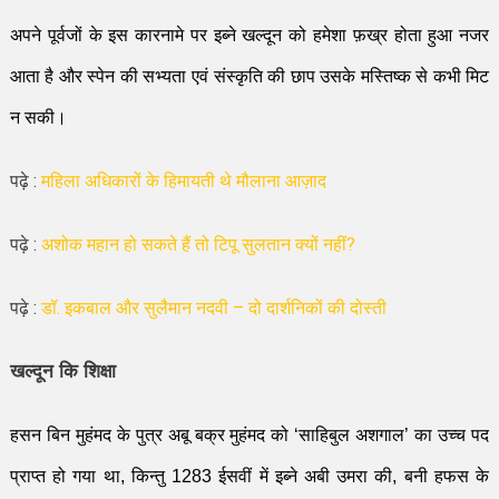
अपने पूर्वजों के इस कारनामे पर इब्ने खल्दून
को हमेशा फ़ख्र
हो
ता
हुआ नजर
आ
ता है और स्पेन की सभ्यता एवं संस्कृति की छाप उसके मस्तिष्क से कभी मिट
न सकी।
पढ़े :
महिला अधिकारों के हिमायती थे मौलाना आज़ाद
पढ़े :
अशोक महान हो सकते हैं तो टिपू सुलतान क्यों नहीं?
पढ़े :
डॉ. इकबाल और सुलैमान नदवी – दो दार्शनिकों की दोस्ती
खल्दून कि शिक्षा
हसन बिन मुहं
म
द के पुत्र अबू बक्र मुहं
म
द को
‘
साहिबुल अशगाल
’
का उच्च पद
प्राप्त हो गया था
,
किन्तु
1283
ई
सवीं
में इब्ने अबी उमरा की
,
बनी हफस के