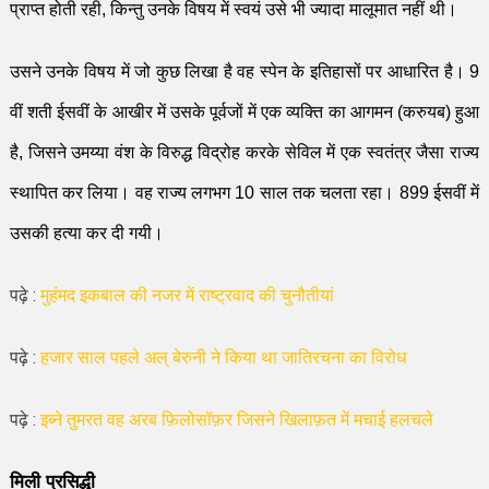
प्राप्त होती रही
,
किन्तु उनके विषय में स्वयं उसे भी
ज्यादा मालूमात
नहीं थी
।
उसने उनके विषय में जो कुछ लिखा है वह स्पेन के इतिहासों पर आधा
रि
त है।
9
वीं
शती
ई
सवीं
के
आखीर
में उसके पूर्वजों में एक व्यक्ति
का आगमन (
करुयब
)
हुआ
है
,
जिसने उमय्या वंश के विरु
द्ध
विद्रोह करके सेविल में एक स्वतंत्र जैसा राज्य
स्थापित कर लिया। वह राज्य लगभग
10
साल
तक चलता रहा।
899
ई
सवीं
में
उसकी हत्या कर दी गयी।
पढ़े :
मुहंमद इकबाल की नजर में राष्ट्रवाद की चुनौतीयां
पढ़े :
हजार साल पहले अल् बेरुनी ने किया था जातिरचना का विरोध
पढ़े :
इब्ने तुमरत वह अरब फ़िलोसॉफ़र जिसने खिलाफ़त में मचाई हलचले
मिली प्रसिद्धी