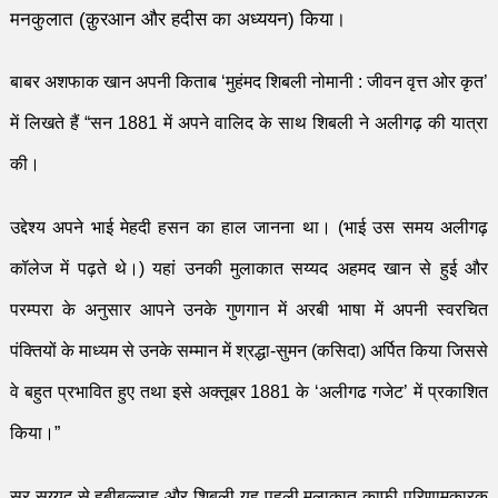
मनकुलात (क़ुरआन और हदीस का अध्ययन) किया।
बाबर अशफाक खान
अपनी किताब
‘
मुहंमद शिबली नोमानी
:
जीवन वृत्त ओर कृत
’
में
लिखते हैं
“
सन
1881
में अपने
वालिद
के साथ शिबली ने अलीगढ़
की यात्रा
की।
उद्देश्य अपने भाई मेहदी हसन का
हाल
जानना था।
(भाई उस समय अलीगढ़
कॉलेज में पढ़ते थे
।
)
यहां उनकी
मुलाकात
सय्यद अहमद खान से हुई और
परम्परा
के अ
नुसार आपने उनके गुणगान में अरबी भाषा में अपनी स्वरचित
पंक्तियों के माध्यम से उनके सम्मान में श्र
द्धा
-सुमन
(कसिदा) अर्पित किया जिससे
वे बहुत प्रभावित हुए तथा इसे अक्तूबर
1881
के
‘
अलीगढ
ग
जेट
’
में प्रकाशित
किया।
”
सर सय्यद से
हबीबुल्लाह और शिबली
यह पहली
मुलाकात
काफी परिणामकारक