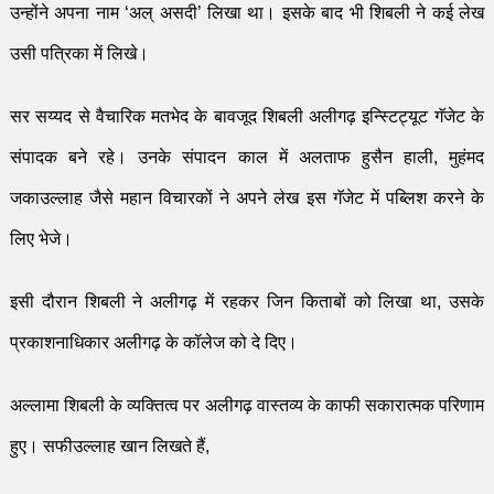
उन्होंने
अपना नाम
‘
अल् असदी
’
लिखा था। इसके बाद भी शिबली ने कई लेख
उसी पत्रिका में लिखे।
सर सय्यद से वैचारिक मतभेद के बावजूद शिबली अलीग
ढ़
इन्स्टिट्यूट गॅजेट के
संपादक बने रहे। उनके संपादन काल में अलताफ हुसैन हाली
,
मुहं
म
द
जकाउल्लाह जैसे महान विचारकों ने अपने लेख इस गॅजेट में पब्लिश करने के
लिए भेजे।
इसी दौरान शिबली ने अली
ग
ढ़
में रहकर जिन
किताबों
को लिखा था
,
उसके
प्रकाशनाधिकार अली
ग
ढ़
के कॉलेज को दे दिए।
अल्लामा
शिबली के व्यक्तित्व
पर अलीगढ़ वास्तव्य के काफी सकारात्मक परिणाम
हुए। सफी
उल्लाह खान लिखते हैं
,