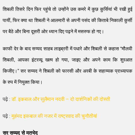
शिबली
तिसरे दिन फिर पहुंचे तो उन्होंने उस कमरे में कुछ कुर्सियां भी रखी हुई
पायीं
,
फिर क्या था शिबली ने
आ
लमारी से अपनी पसं
द
की
किताबे
निकाली कुर्सी
पर बैठे और बिना दूसरी ओर ध्यान दिए
पढ़ने
में
मसरुफ
हो ग
ए
।
काफी
देर
के
बाद
सय्यद
साहब लाइब्ररी
में पधारे
और शिबली से
कहा
स
“
मौलवी
शिबली
,
आपका इंटरव्यू
खत्म
हो गया
,
जाइए और
अपने काम कि शुरआत
किजीए।
”
सर सय्यद ने शिबली को फारसी और अरबी के सहाय्यक प्राध्यापक
के रुप में नियुक्त किया।
पढ़े :
डॉ. इकबाल और सुलैमान नदवी – दो दार्शनिकों की दोस्ती
पढ़े :
मुहंमद इकबाल की नजर में राष्ट्रवाद की चुनौतीयां
सर
सय्यद से मतभेद