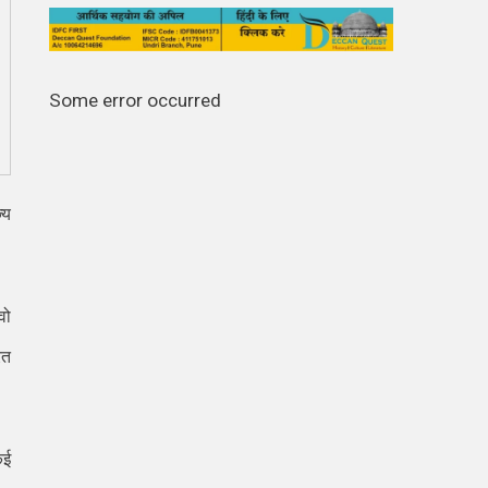
Some error occurred
्य
वो
रत
कई