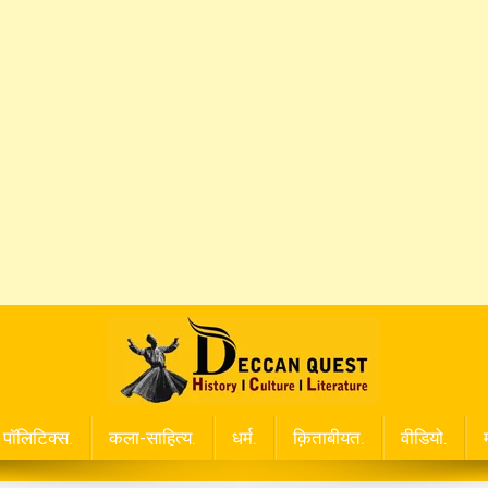
पॉलिटिक्स.
कला-साहित्य.
धर्म.
क़िताबीयत.
वीडियो.