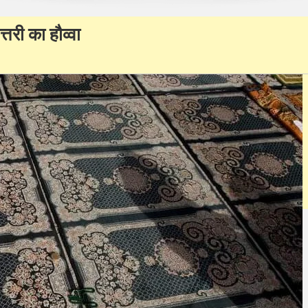
्तरी का हौव्वा