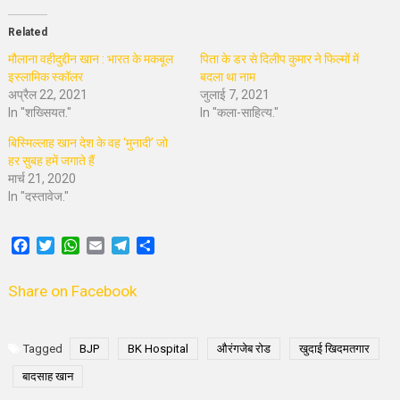
Related
मौलाना वहीदुद्दीन खान : भारत के मकबूल
पिता के डर से दिलीप कुमार ने फिल्मों में
इस्लामिक स्कॉलर
बदला था नाम
अप्रैल 22, 2021
जुलाई 7, 2021
In "शख्सियत."
In "कला-साहित्य."
बिस्मिल्लाह खान देश के वह ‘मुनादी’ जो
हर सुबह हमें जगाते हैं
मार्च 21, 2020
In "दस्तावेज."
Facebook
Twitter
WhatsApp
Email
Telegram
Share
Share on Facebook
Tagged
BJP
BK Hospital
औरंगजेब रोड
खुदाई खिदमतगार
बादसाह खान