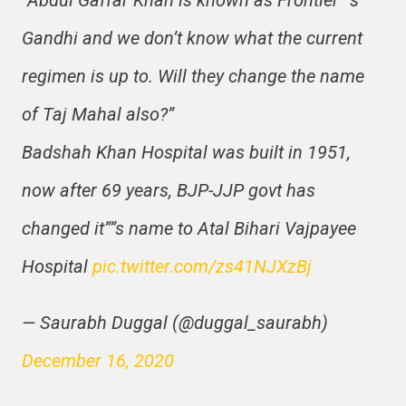
Gandhi and we don’t know what the current
regimen is up to. Will they change the name
of Taj Mahal also?”
Badshah Khan Hospital was built in 1951,
now after 69 years, BJP-JJP govt has
changed it””s name to Atal Bihari Vajpayee
Hospital
pic.twitter.com/zs41NJXzBj
— Saurabh Duggal (@duggal_saurabh)
December 16, 2020