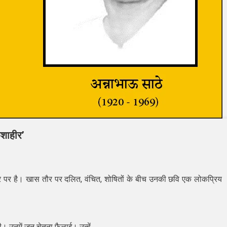
कशाहीर’
तौर पर है। खास तौर पर दलित, वंचित, शोषितों के बीच उनकी छवि एक लोकप्रिय
…
। उनमें जन चेतना फैलाई। उन्हें