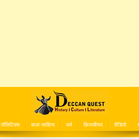
पॉलिटिक्स.
कला-साहित्य.
धर्म.
क़िताबीयत.
वीडियो.