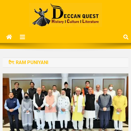
Skip
to
content
Deccan Quest
History | Culture | Literature..
टैग:
RAM PUNIYANI