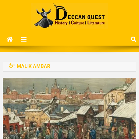
Skip
to
content
Deccan Quest
History | Culture | Literature..
टैग:
MALIK AMBAR