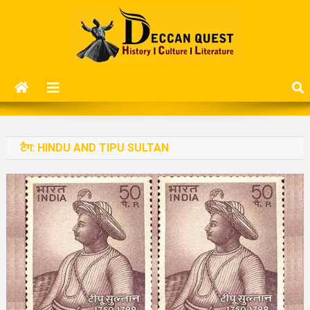
Skip
to
content
Deccan Quest
History | Culture | Literature..
टैग:
HINDU AND TIPU SULTAN