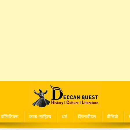
पॉलिटिक्स.
कला-साहित्य.
धर्म.
क़िताबीयत.
वीडियो.