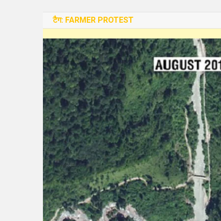
टैग:
FARMER PROTEST