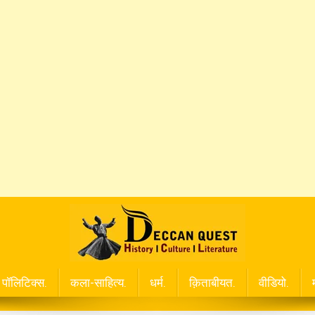
पॉलिटिक्स.
कला-साहित्य.
धर्म.
क़िताबीयत.
वीडियो.