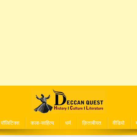
पॉलिटिक्स.
कला-साहित्य.
धर्म.
क़िताबीयत.
वीडियो.