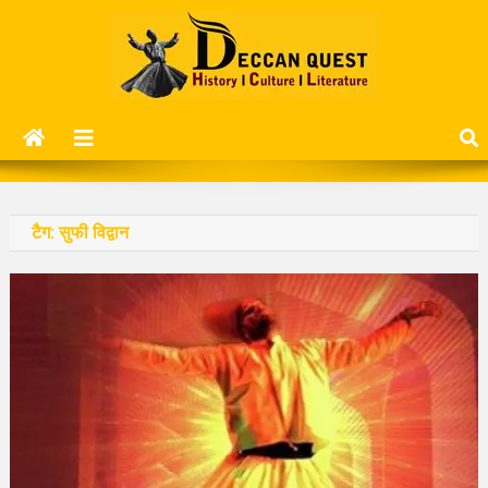
Skip
to
content
Deccan Quest
History | Culture | Literature..
टैग:
सुफी विद्वान