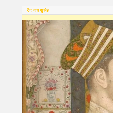
टैग:
दारा शुकोह