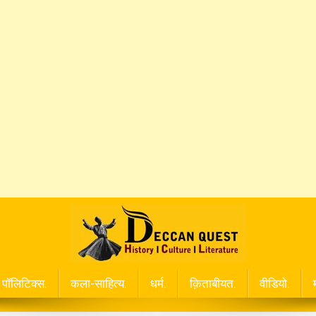
पॉलिटिक्स.
कला-साहित्य.
धर्म.
क़िताबीयत.
वीडियो.