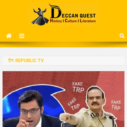
Skip
to
content
Deccan Quest
History | Culture | Literature..
टैग:
REPUBLIC TV